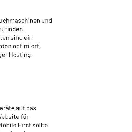
t Suchmaschinen und
zufinden.
ten sind ein
rden optimiert,
ger Hosting-
eräte auf das
Website für
obile First sollte