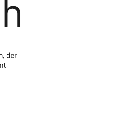
ch
, der
nt.