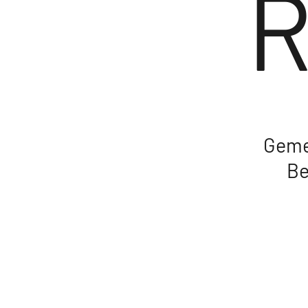
R
Geme
Be