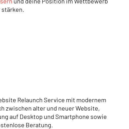
ssern
und deine Position im Wettbewerb
 stärken.