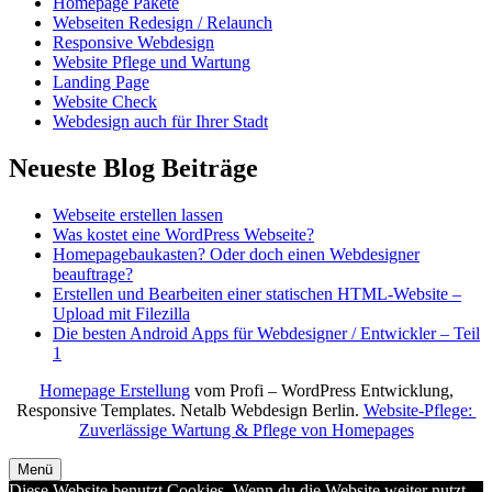
Homepage Pakete
Webseiten Redesign / Relaunch
Responsive Webdesign
Website Pflege und Wartung
Landing Page
Website Check
Webdesign auch für Ihrer Stadt
Neueste Blog Beiträge
Webseite erstellen lassen
Was kostet eine WordPress Webseite?
Homepagebaukasten? Oder doch einen Webdesigner
beauftrage?
Erstellen und Bearbeiten einer statischen HTML-Website –
Upload mit Filezilla
Die besten Android Apps für Webdesigner / Entwickler – Teil
1
Homepage Erstellung
vom Profi – WordPress Entwicklung,
Responsive Templates. Netalb Webdesign Berlin.
Website-Pflege:
Zuverlässige Wartung & Pflege von Homepages
Menü
Diese Website benutzt Cookies. Wenn du die Website weiter nutzt,