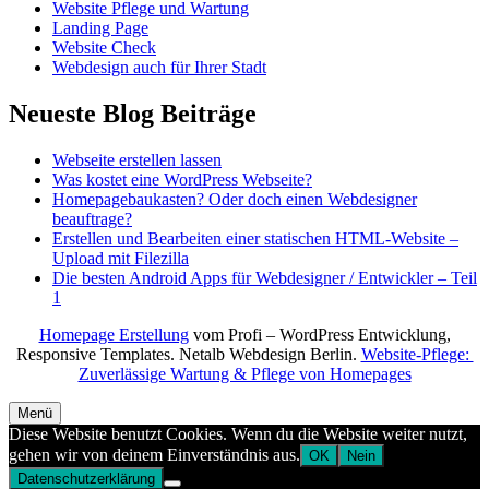
Website Pflege und Wartung
Landing Page
Website Check
Webdesign auch für Ihrer Stadt
Neueste Blog Beiträge
Webseite erstellen lassen
Was kostet eine WordPress Webseite?
Homepagebaukasten? Oder doch einen Webdesigner
beauftrage?
Erstellen und Bearbeiten einer statischen HTML-Website –
Upload mit Filezilla
Die besten Android Apps für Webdesigner / Entwickler – Teil
1
Homepage Erstellung
vom Profi – WordPress Entwicklung,
Responsive Templates. Netalb Webdesign Berlin.
Website-Pflege:
Zuverlässige Wartung & Pflege von Homepages
Menü
Diese Website benutzt Cookies. Wenn du die Website weiter nutzt,
gehen wir von deinem Einverständnis aus.
OK
Nein
Datenschutzerklärung