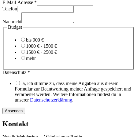
Datenschutz
E-Mail-Adresse
*
Nachricht
Telefon
Budget
Nachricht
Budget
bis 900 €
1000 € - 1500 €
1500 € - 2500 €
mehr
Datenschutz
*
Ja, ich stimme zu, dass meine Angaben aus diesem
Formular zur Beantwortung meiner Anfrage gespeichert und
verarbeitet werden. Weitere Informationen findest du in
unserer
Datenschutzerklärung
.
Absenden
Kontakt
Netalb Webdesign – Webdesigner Berlin