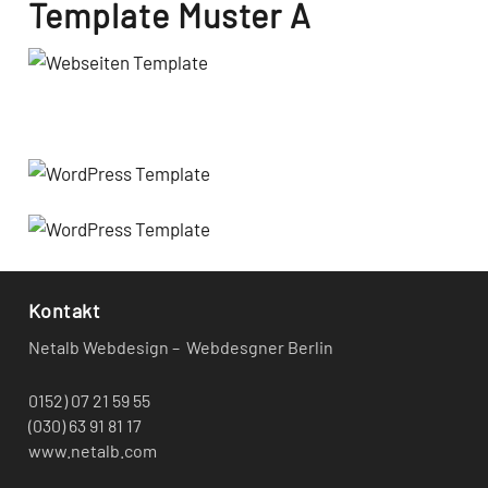
Template Muster A
Kontakt
Netalb Webdesign – Webdesgner Berlin
0152) 07 21 59 55
(030) 63 91 81 17
www.netalb.com