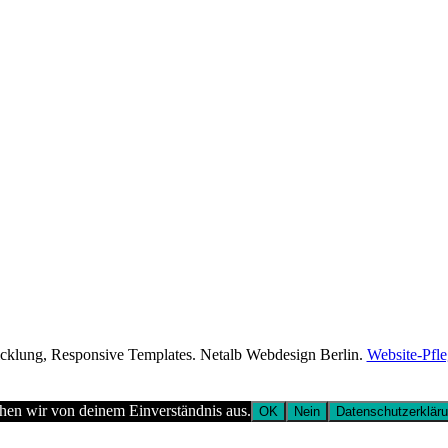
cklung, Responsive Templates. Netalb Webdesign Berlin.
Website-Pfl
ehen wir von deinem Einverständnis aus.
OK
Nein
Datenschutzerklär